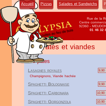
Accueil
Pizzas
Salades et Sandwichs
P
Rue de la R
Centre commercia
92360 - MEUDO
01 46 32 
Pâtes et viandes
Nos pâtes
Lasagnes royales
9,90 
Champignons, Viande hachée
Spaghetti Bolognaise
9,90 
Spaghetti Carbonara
10,90 
Spaghetti Gorgonzola
10,90 